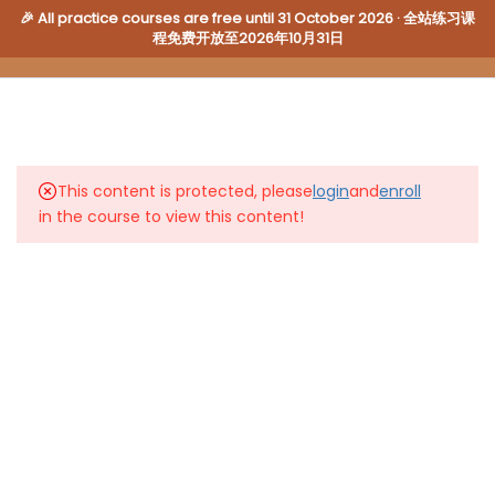
🎉 All practice courses are free until 31 October 2026 · 全站练习课
程免费开放至2026年10月31日
10
SST 高频 1
Login
This content is protected, please
login
and
enroll
10
SST 高频 2
in the course to view this content!
WalnutEnglish.Academy
About Us
·
Contact Us
·
Our Courses
10
SST 高频 3
Because WE Care
© 2026 Walnut English Pty Ltd. All rights reserved.
10
SST 高频 4
10
SST 高频 5